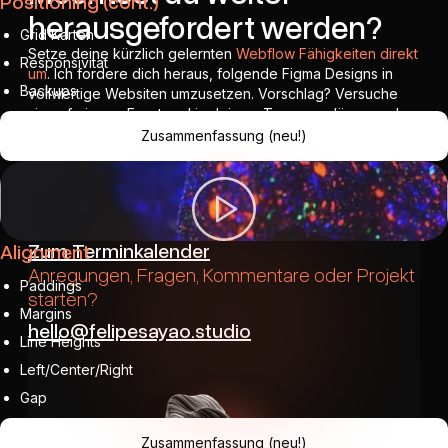
Positioning (cont.)
herausgefordert werden?
Grid Karten
Setze deine kürzlich gelernten
Webflow Fähigkeiten direkt
Responsivität
um
. Ich fordere dich heraus, folgende Figma Designs in
Backups
vollwertige Websiten umzusetzen. Vorschlag? Versuche
sie auf eigene Faust und in deinem Tempo zu lösen und
wir können das gemeinsam beim
1:1. Beratungsgespräch
Zusammenfassung (neu!)
durchgehen.
Zu den Figma Designs
Buche dir jetzt deinen 1:1 kostenlosen Strategy
Call:
Zum Terminkalender
Alignment
Anregungen, Fragen, Kommentare oder Projekt
Paddings
starten?
Margins
hello@felipesayao.studio
Line Heights
Left/center/right
Gap
Zusammenfassung (neu!)