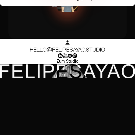
HELLO@FELIPESAYAO.STUDIO
Zum Studio