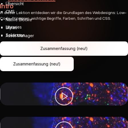
Übersicht
Intro
CMS
In dieser Lektion entdecken wir die Grundlagen des Webdesigns: Low-
Code-Prinzipien, wichtige Begriffe, Farben, Schriften und CSS.
Native Blöcke
Libraries
Styles
Sektionen
Asset Manager
Design Umsetzung
Zusammenfassung (neu!)
Libraries Anpassen
Zusammenfassung (neu!)