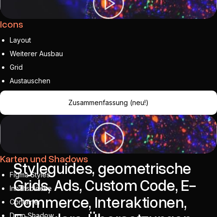
Icons
Layout
Weiterer Ausbau
Grid
Austauschen
Zusammenfassung (neu!)
Phase III
Karten und Shadows
Styleguides, geometrische
Figma Styles
Grids, Ads, Custom Code, E-
Inhaltsblöcke
Commerce, Interaktionen,
Container
Drop Shadow